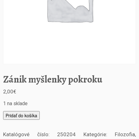
Zánik myšlenky pokroku
2,00
€
1 na sklade
m
Pridať do košíka
n
o
Katalógové číslo:
250204
Kategórie:
Filozofia
,
ž