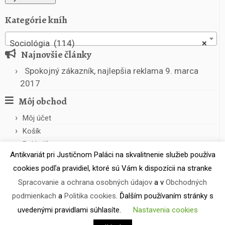
Kategórie kníh
Sociológia (114)
×
Najnovšie články
Spokojný zákazník, najlepšia reklama
9. marca
2017
Môj obchod
Môj účet
Košík
Pokladňa
Antikvariát pri Justičnom Paláci na skvalitnenie služieb používa
cookies podľa pravidiel, ktoré sú Vám k dispozícii na stranke
Spracovanie a ochrana osobných údajov
a v
Obchodných
podmienkach
a
Politika cookies
. Ďalším používaním stránky s
uvedenými pravidlami súhlasíte.
Nastavenia cookies
·
© 2026
Antikvariát pri Justičnom Paláci
·
Powered by
·