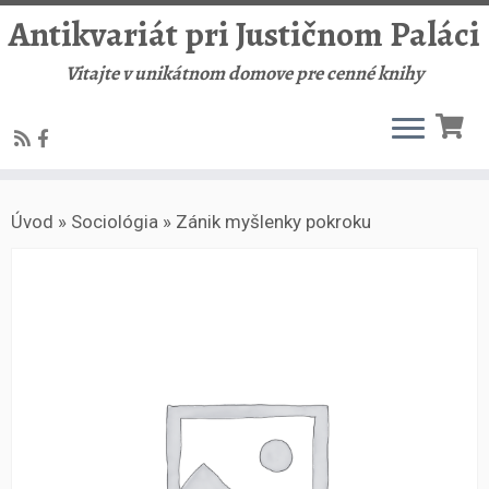
Antikvariát pri Justičnom Paláci
Vitajte v unikátnom domove pre cenné knihy
Skip
Úvod
»
Sociológia
»
Zánik myšlenky pokroku
to
content