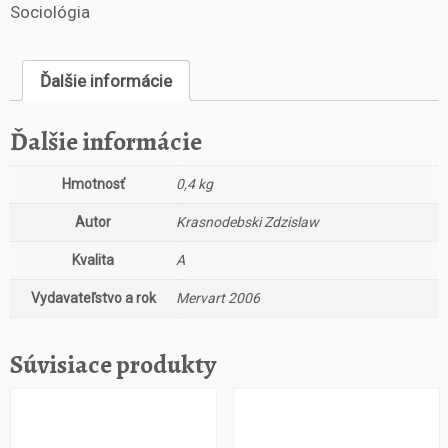
s
Sociológia
t
v
o
Ďalšie informácie
Z
á
Ďalšie informácie
n
i
Hmotnosť
0,4 kg
k
m
Autor
Krasnodebski Zdzislaw
y
š
Kvalita
A
l
e
Vydavateľstvo a rok
Mervart 2006
n
k
Súvisiace produkty
y
p
o
k