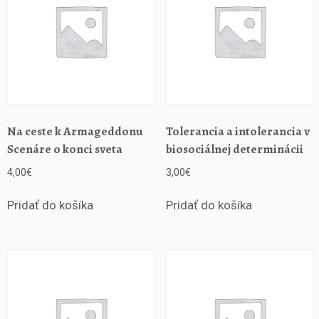
r
o
k
u
Na ceste k Armageddonu
Tolerancia a intolerancia v
Scenáre o konci sveta
biosociálnej determinácii
4,00
€
3,00
€
Pridať do košíka
Pridať do košíka