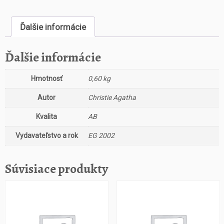
s
t
Ďalšie informácie
v
o
V
Ďalšie informácie
ž
d
Hmotnosť
0,60 kg
y
ť
Autor
Christie Agatha
j
e
Kvalita
AB
t
Vydavateľstvo a rok
EG 2002
o
h
r
Súvisiace produkty
a
č
k
a