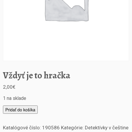
Vždyť je to hračka
2,00
€
1 na sklade
m
Pridať do košíka
n
o
Katalógové číslo:
190586
Kategórie:
Detektívky v češtine
ž