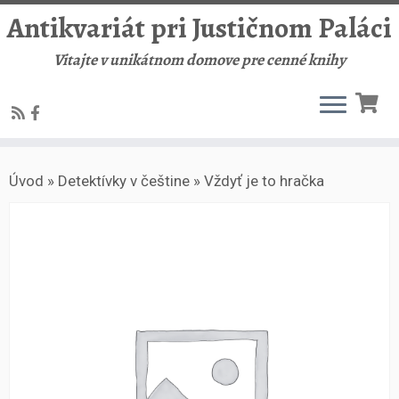
Antikvariát pri Justičnom Paláci
Vitajte v unikátnom domove pre cenné knihy
Skip
Úvod
»
Detektívky v češtine
»
Vždyť je to hračka
to
content