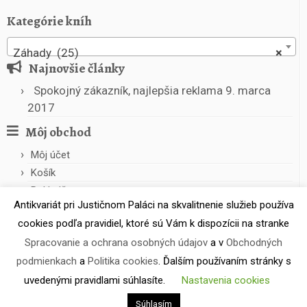
Kategórie kníh
Záhady (25)
×
Najnovšie články
Spokojný zákazník, najlepšia reklama
9. marca
2017
Môj obchod
Môj účet
Košík
Pokladňa
Antikvariát pri Justičnom Paláci na skvalitnenie služieb používa
cookies podľa pravidiel, ktoré sú Vám k dispozícii na stranke
Spracovanie a ochrana osobných údajov
a v
Obchodných
podmienkach
a
Politika cookies
. Ďalším používaním stránky s
uvedenými pravidlami súhlasíte.
Nastavenia cookies
·
© 2026
Antikvariát pri Justičnom Paláci
·
Powered by
·
Súhlasím