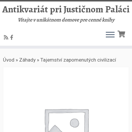
Antikvariát pri Justičnom Paláci
Vitajte v unikátnom domove pre cenné knihy
Skip
Úvod
»
Záhady
»
Tajemství zapomenutých civilizací
to
content