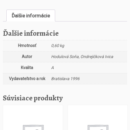
s
t
Ďalšie informácie
v
o
R
Ďalšie informácie
e
c
Hmotnosť
0,60 kg
e
p
Autor
Hodulová Soňa, Ondrejičková Ivica
t
y
Kvalita
A
z
Vydavateľstvo a rok
Bratislava 1996
o
ž
i
Súvisiace produkty
v
o
t
a
1