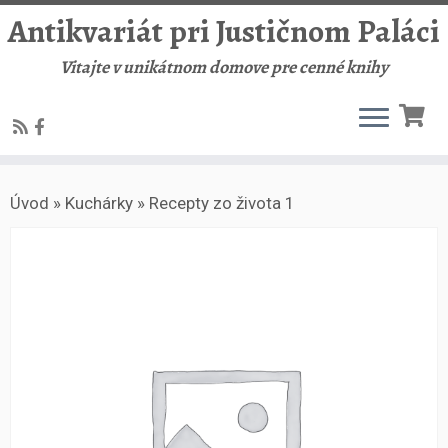
Antikvariát pri Justičnom Paláci
Vitajte v unikátnom domove pre cenné knihy
Skip
Úvod
»
Kuchárky
»
Recepty zo života 1
to
content