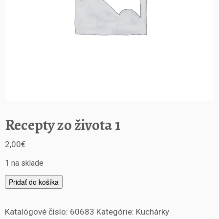
Recepty zo života 1
2,00
€
1 na sklade
m
Pridať do košíka
n
o
Katalógové číslo:
60683
Kategórie:
Kuchárky
ž