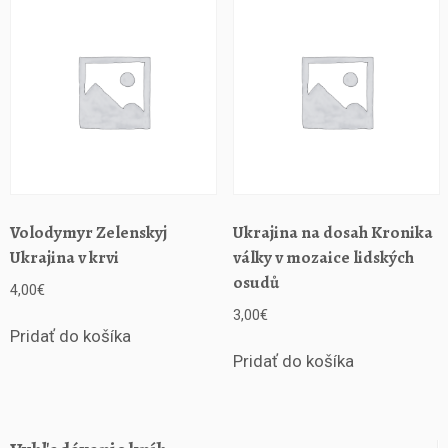
a
m
o
r
r
y
a
j
e
j
Volodymyr Zelenskyj
Ukrajina na dosah Kronika
s
Ukrajina v krvi
války v mozaice lidských
n
a
osudů
4,00
€
o
3,00
€
n
Pridať do košíka
a
Pridať do košíka
d
v
l
á