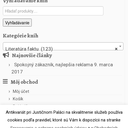
Vyhľadávanie kníh
d
e
Hľadať:
Vyhľadávanie
Kategórie kníh
Literatúra faktu (123)
×
Najnovšie články
Spokojný zákazník, najlepšia reklama
9. marca
2017
Môj obchod
Môj účet
Košík
Pokladňa
Antikvariát pri Justičnom Paláci na skvalitnenie služieb používa
cookies podľa pravidiel, ktoré sú Vám k dispozícii na stranke
Spracovanie a ochrana osobných údajov
a v
Obchodných