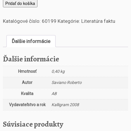
m
Pridať do košíka
n
o
Katalógové číslo:
60199
Kategórie:
Literatúra faktu
ž
s
t
Ďalšie informácie
v
o
G
Ďalšie informácie
o
m
Hmotnosť
0,40 kg
o
r
Autor
Saviano Roberto
a
C
Kvalita
AB
e
Vydavateľstvo a rok
Kalligram 2008
s
t
a
Súvisiace produkty
d
o