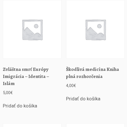
e
k
o
n
o
m
i
c
k
é
h
Zvláštna smrť Európy
Škodlivá medicína Kniha
o
Imigrácia – Identita –
plná rozhorčenia
i
Islám
4,00
€
m
5,00
€
p
Pridať do košíka
é
Pridať do košíka
r
i
a
c