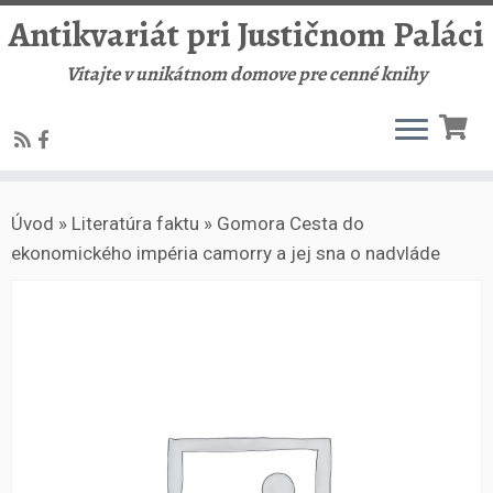
Antikvariát pri Justičnom Paláci
Vitajte v unikátnom domove pre cenné knihy
Skip
Úvod
»
Literatúra faktu
»
Gomora Cesta do
to
ekonomického impéria camorry a jej sna o nadvláde
content