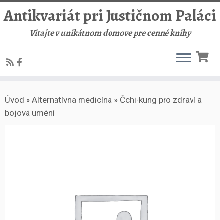
Antikvariát pri Justičnom Paláci
Vitajte v unikátnom domove pre cenné knihy
Skip
Úvod
»
Alternatívna medicína
»
Čchi-kung pro zdraví a
to
bojová umění
content