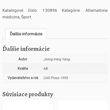
o
Katalógové číslo:
130896
Kategórie:
Alternatívna
ž
s
medicína
,
Šport
t
v
o
Ďalšie informácie
Č
c
Ďalšie informácie
h
i
Autor
Jwing-ming Yang
-
k
Kvalita
AB
u
n
Vydavateľstvo a rok
CAD Press 1995
g
p
r
Súvisiace produkty
o
z
d