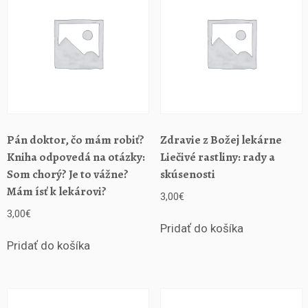
r
a
v
í
a
b
o
j
o
Pán doktor, čo mám robiť?
Zdravie z Božej lekárne
v
Kniha odpovedá na otázky:
Liečivé rastliny: rady a
á
Som chorý? Je to vážne?
skúsenosti
u
Mám ísť k lekárovi?
m
3,00
€
ě
3,00
€
n
Pridať do košíka
í
Pridať do košíka