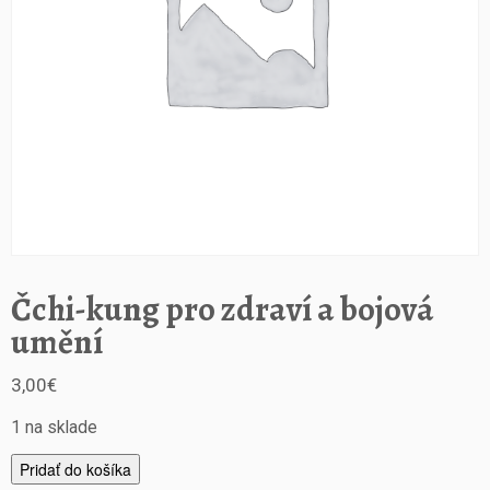
Čchi-kung pro zdraví a bojová
umění
3,00
€
1 na sklade
m
Pridať do košíka
n