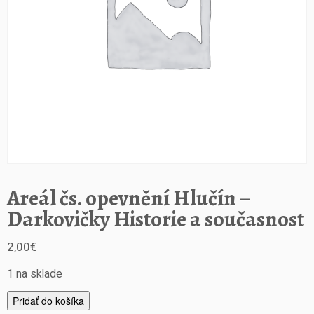
Areál čs. opevnění Hlučín –
Darkovičky Historie a současnost
2,00
€
1 na sklade
m
Pridať do košíka
n