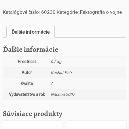
o
Katalógové číslo:
60230
Kategórie:
Faktografia o vojne
ž
s
t
Ďalšie informácie
v
o
A
Ďalšie informácie
r
e
Hmotnosť
0,2 kg
á
l
Autor
Kuchař Petr
č
s.
Kvalita
A
o
Vydavateľstvo a rok
Náchod 2007
p
e
v
Súvisiace produkty
n
ě
n