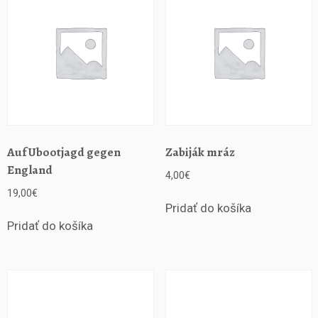
í
H
l
u
č
í
n
-
D
a
Auf Ubootjagd gegen
Zabiják mráz
r
England
4,00
€
k
19,00
€
o
Pridať do košíka
v
Pridať do košíka
i
č
k
y
H
i