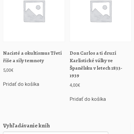
s
t
o
r
i
e
a
s
Nacisté a okultismus Třetí
Don Carlos a ti druzí
o
říše a síly temnoty
Karlistické války ve
u
Španělsku v letech 1833-
č
5,00
€
a
1939
s
Pridať do košíka
4,00
€
n
o
Pridať do košíka
s
t
Vyhľadávanie kníh