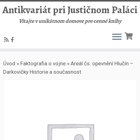
Antikvariát pri Justičnom Paláci
Vitajte v unikátnom domove pre cenné knihy
Skip
Úvod
»
Faktografia o vojne
»
Areál čs. opevnění Hlučín –
to
Darkovičky Historie a současnost
content