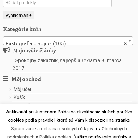
Hľadať:
Vyhľadávanie
Kategórie kníh
Faktografia o vojne (105)
×
Najnovšie články
Spokojný zákazník, najlepšia reklama
9. marca
2017
Môj obchod
Môj účet
Košík
Pokladňa
Antikvariát pri Justičnom Paláci na skvalitnenie služieb používa
cookies podľa pravidiel, ktoré sú Vám k dispozícii na stranke
Spracovanie a ochrana osobných údajov
a v
Obchodných
podmienkach
a
Politika cookies
. Ďalším používaním stránky s