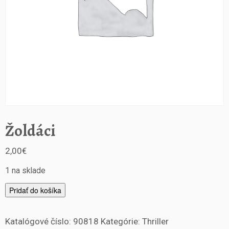
Žoldáci
2,00
€
1 na sklade
m
Pridať do košíka
n
o
Katalógové číslo:
90818
Kategórie:
Thriller
ž