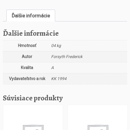
s
t
Ďalšie informácie
v
o
Ž
Ďalšie informácie
o
l
Hmotnosť
04 kg
d
á
Autor
Forsyth Frederick
c
i
Kvalita
A
Vydavateľstvo a rok
KK 1994
Súvisiace produkty