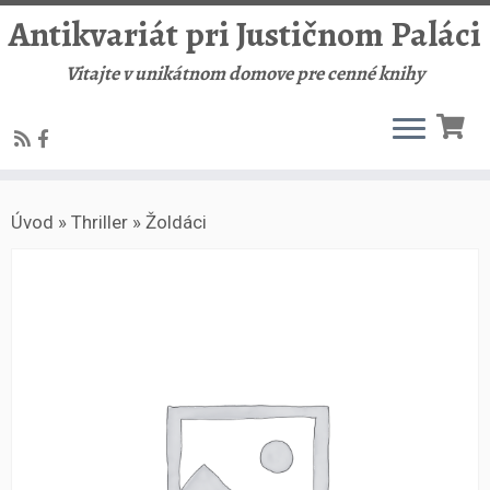
Antikvariát pri Justičnom Paláci
Vitajte v unikátnom domove pre cenné knihy
Skip
Úvod
»
Thriller
»
Žoldáci
to
content