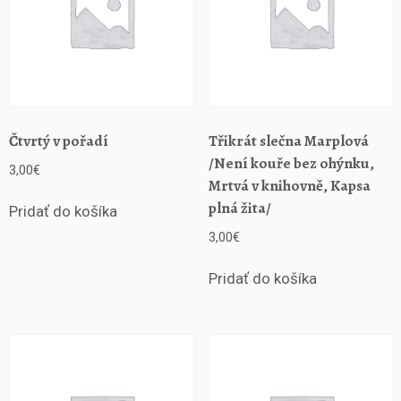
Čtvrtý v pořadí
Třikrát slečna Marplová
/Není kouře bez ohýnku,
3,00
€
Mrtvá v knihovně, Kapsa
plná žita/
Pridať do košíka
3,00
€
Pridať do košíka