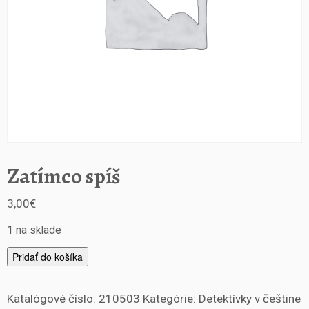
Zatímco spíš
3,00
€
1 na sklade
m
Pridať do košíka
n
o
Katalógové číslo:
210503
Kategórie:
Detektívky v češtine
ž