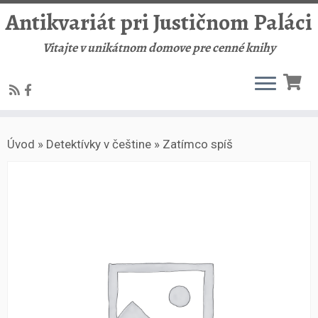
Antikvariát pri Justičnom Paláci
Vitajte v unikátnom domove pre cenné knihy
Skip
Úvod
»
Detektívky v češtine
»
Zatímco spíš
to
content