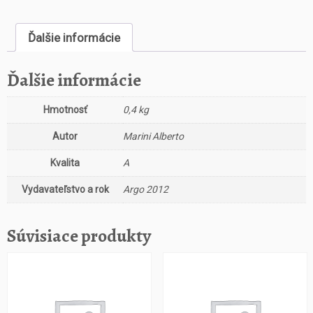
s
t
Ďalšie informácie
v
o
Z
Ďalšie informácie
a
t
Hmotnosť
0,4 kg
í
m
Autor
Marini Alberto
c
o
Kvalita
A
s
Vydavateľstvo a rok
Argo 2012
p
í
š
Súvisiace produkty