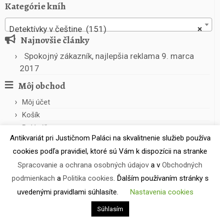
Kategórie kníh
Detektívky v češtine (151)
×
Najnovšie články
Spokojný zákazník, najlepšia reklama
9. marca
2017
Môj obchod
Môj účet
Košík
Pokladňa
Antikvariát pri Justičnom Paláci na skvalitnenie služieb používa
cookies podľa pravidiel, ktoré sú Vám k dispozícii na stranke
Spracovanie a ochrana osobných údajov
a v
Obchodných
podmienkach
a
Politika cookies
. Ďalším používaním stránky s
uvedenými pravidlami súhlasíte.
Nastavenia cookies
·
© 2026
Antikvariát pri Justičnom Paláci
·
Powered by
·
Súhlasím
Designed with the
Customizr theme
·