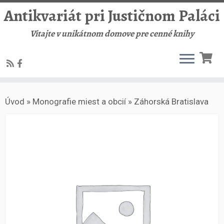
Antikvariát pri Justičnom Paláci
Vitajte v unikátnom domove pre cenné knihy
Skip
Úvod
»
Monografie miest a obcií
»
Záhorská Bratislava
to
content