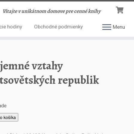
Vitajte v unikátnom domove pre cenné knihy
cie hodiny
Obchodné podmienky
Menu
jemné vztahy
tsovětských republik
lade
do košíka