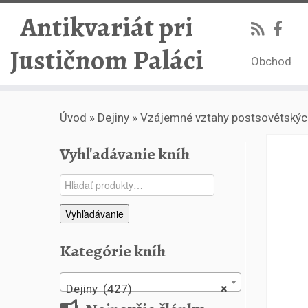
Antikvariát pri
Justičnom Paláci
Obchod
Skip
Úvod
»
Dejiny
»
Vzájemné vztahy postsovětských
to
content
Vyhľadávanie kníh
Hľadať:
Vyhľadávanie
Kategórie kníh
Dejiny (427)
×