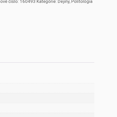
ové číslo:
160493
Kategórie:
Dejiny
,
Politológia