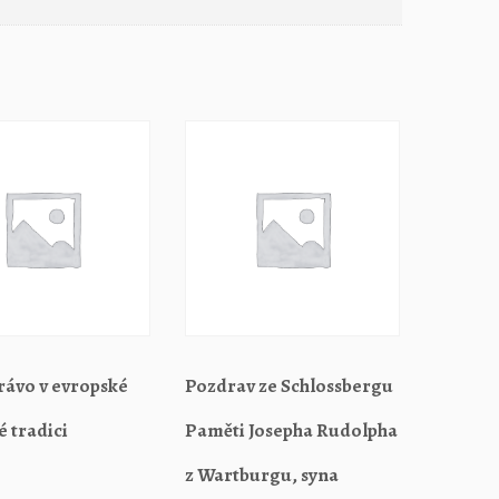
rávo v evropské
Pozdrav ze Schlossbergu
é tradici
Paměti Josepha Rudolpha
z Wartburgu, syna