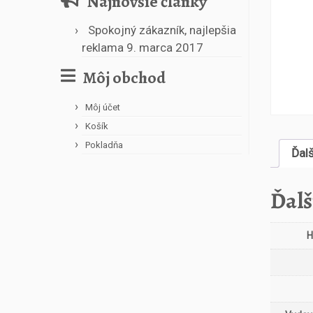
Najnovšie články
Spokojný zákazník, najlepšia
reklama
9. marca 2017
Môj obchod
Môj účet
Košík
Pokladňa
Ďal
Ďalš
H