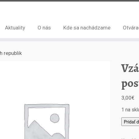
Aktuality
O nás
Kde sa nachádzame
Otvára
 republik
Vzá
pos
3,00
€
1 na sk
m
Pridať 
n
o