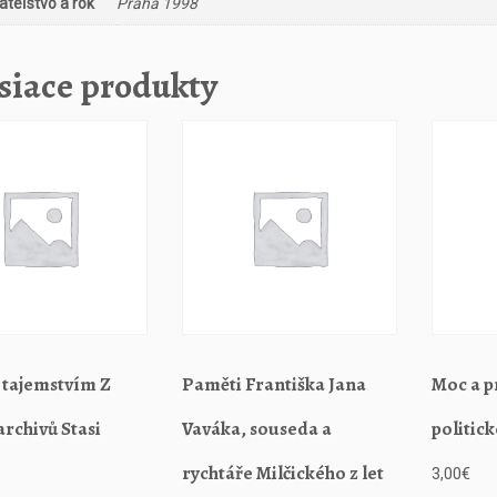
teľstvo a rok
Praha 1998
s
t
siace produkty
s
o
v
ě
t
s
k
ý
c
h
r
e
p
 tajemstvím Z
Paměti Františka Jana
Moc a p
u
b
archivů Stasi
Vaváka, souseda a
politick
l
i
rychtáře Milčického z let
3,00
€
k