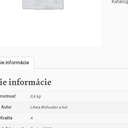
Katalóg
ž
s
t
v
o
V
z
á
j
e
šie informácie
m
n
é
ie informácie
v
z
t
motnosť
0,6 kg
a
Autor
Litera Bohuslav a kol.
h
y
Kvalita
A
p
o