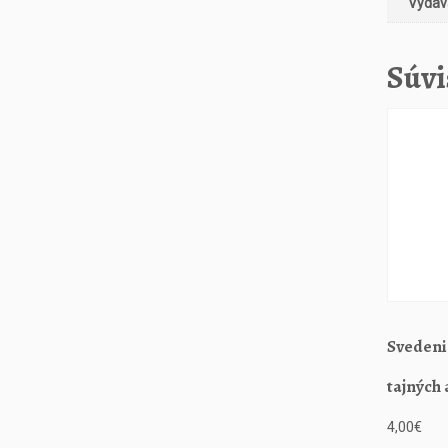
Vydava
Súvi
Svedeni
tajných 
4,00
€