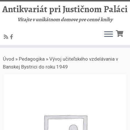
Antikvariát pri Justičnom Paláci
Vitajte v unikátnom domove pre cenné knihy
Skip
Úvod
»
Pedagogika
»
Vývoj učiteľského vzdelávania v
to
Banskej Bystrici do roku 1949
content