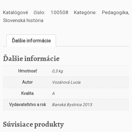
o
Katalógové číslo:
100508
Kategórie:
Pedagogika
,
ž
s
Slovenská história
t
v
o
Ďalšie informácie
V
ý
Ďalšie informácie
v
o
Hmotnosť
0,3 kg
j
u
Autor
Vozárová Lucia
č
i
Kvalita
A
t
e
Vydavateľstvo a rok
Banská Bystrica 2013
ľ
s
Súvisiace produkty
k
é