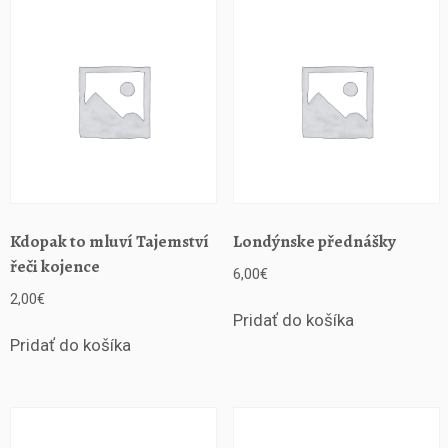
h
o
v
z
d
e
l
á
v
a
n
Kdopak to mluví Tajemství
Londýnske přednášky
i
řeči kojence
6,00
€
a
2,00
€
v
Pridať do košíka
B
a
Pridať do košíka
n
s
k
e