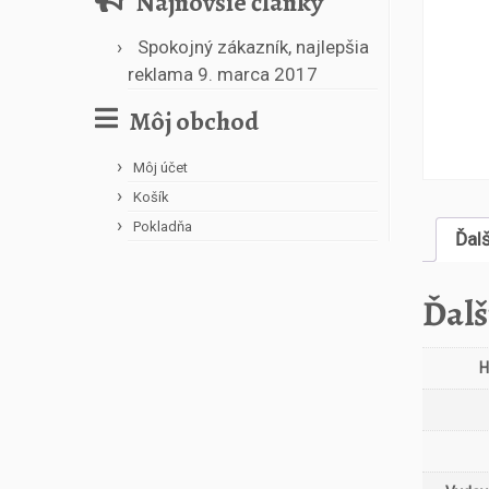
Najnovšie články
Spokojný zákazník, najlepšia
reklama
9. marca 2017
Môj obchod
Môj účet
Košík
Pokladňa
Ďal
Ďalš
H