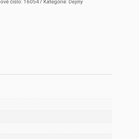
ové číslo:
160547
Kategórie:
Dejiny