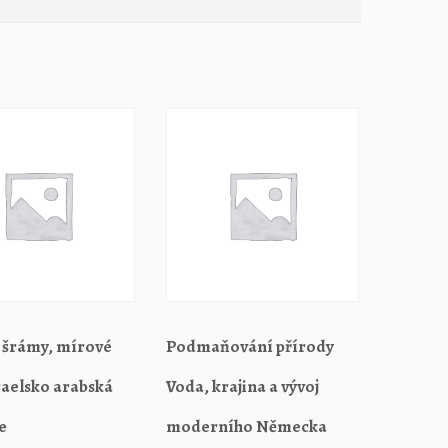
 šrámy, mírové
Podmaňování přírody
raelsko arabská
Voda, krajina a vývoj
e
moderního Německa