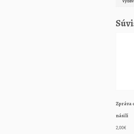
Vydava
Súvi
Zpráva 
násilí
2,00
€