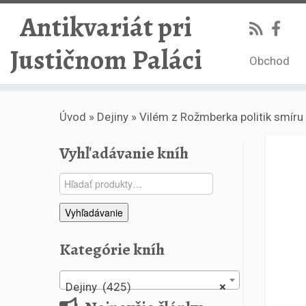
Antikvariát pri
Justičnom Paláci
Obchod
Skip
Úvod
»
Dejiny
»
Vilém z Rožmberka politik smíru
to
content
Vyhľadávanie kníh
Hľadať:
Vyhľadávanie
Kategórie kníh
Dejiny (425)
×