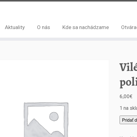
Aktuality
O nás
Kde sa nachádzame
Otvára
Vil
pol
6,00
€
1 na sk
m
Pridať 
n
o