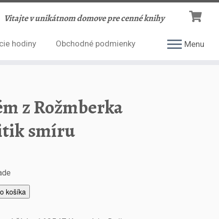
Vitajte v unikátnom domove pre cenné knihy
cie hodiny
Obchodné podmienky
Menu
ém z Rožmberka
itik smíru
lade
do košíka