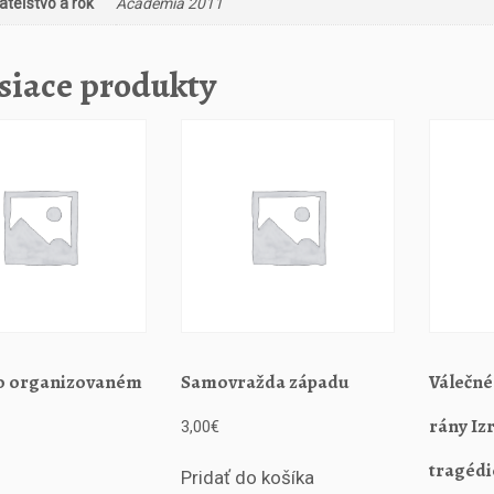
teľstvo a rok
Academia 2011
o
l
siace produkty
i
t
i
k
s
m
í
r
u
o organizovaném
Samovražda západu
Válečné
rány Iz
3,00
€
tragédi
Pridať do košíka