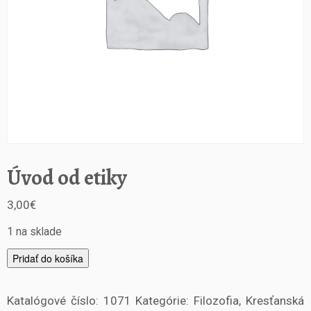
Úvod od etiky
3,00
€
1 na sklade
m
Pridať do košíka
n
o
Katalógové číslo:
1071
Kategórie:
Filozofia
,
Kresťanská
ž