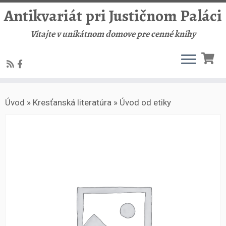
Antikvariát pri Justičnom Paláci
Vitajte v unikátnom domove pre cenné knihy
Skip
Úvod
»
Kresťanská literatúra
»
Úvod od etiky
to
content