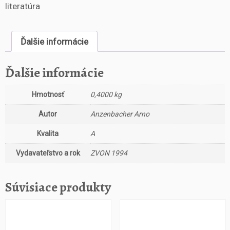
s
literatúra
t
v
o
Ďalšie informácie
Ú
v
Ďalšie informácie
o
d
Hmotnosť
0,4000 kg
o
d
Autor
Anzenbacher Arno
e
t
Kvalita
A
i
k
Vydavateľstvo a rok
ZVON 1994
y
Súvisiace produkty