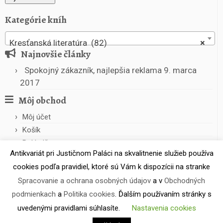
Kategórie kníh
Kresťanská literatúra (82)
×
Najnovšie články
Spokojný zákazník, najlepšia reklama
9. marca
2017
Môj obchod
Môj účet
Košík
Pokladňa
Antikvariát pri Justičnom Paláci na skvalitnenie služieb používa
cookies podľa pravidiel, ktoré sú Vám k dispozícii na stranke
Spracovanie a ochrana osobných údajov
a v
Obchodných
podmienkach
a
Politika cookies
. Ďalším používaním stránky s
uvedenými pravidlami súhlasíte.
Nastavenia cookies
·
© 2026
Antikvariát pri Justičnom Paláci
·
Powered by
·