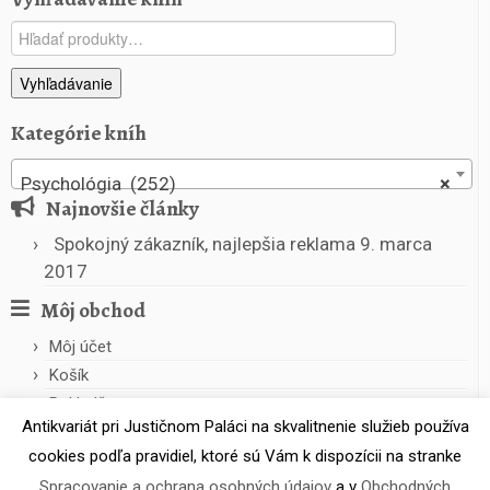
c
Hľadať:
i
Vyhľadávanie
Kategórie kníh
Psychológia (252)
×
Najnovšie články
Spokojný zákazník, najlepšia reklama
9. marca
2017
Môj obchod
Môj účet
Košík
Pokladňa
Antikvariát pri Justičnom Paláci na skvalitnenie služieb používa
cookies podľa pravidiel, ktoré sú Vám k dispozícii na stranke
Spracovanie a ochrana osobných údajov
a v
Obchodných