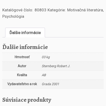
o
Katalógové číslo:
80803
Kategórie:
Motivačná literatúra
,
ž
s
Psychológia
t
v
o
Ďalšie informácie
Ú
s
Ďalšie informácie
p
ě
Hmotnosť
03 kg
š
n
Autor
Sternberg Robert J.
á
i
Kvalita
AB
n
t
Vydavateľstvo a rok
Grada 2001
e
l
Súvisiace produkty
i
g