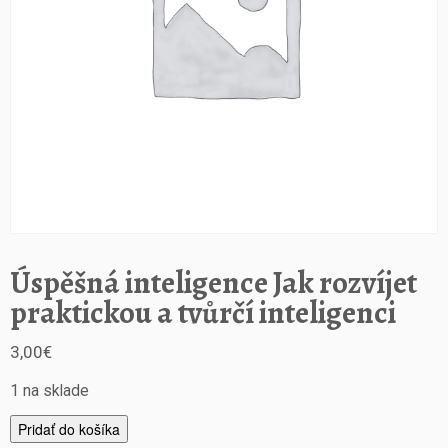
Úspěšná inteligence Jak rozvíjet
praktickou a tvůrčí inteligenci
3,00
€
1 na sklade
m
Pridať do košíka
n