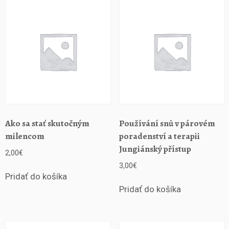
e
n
c
e
J
a
k
r
o
z
v
Ako sa stať skutočným
Používání snů v párovém
í
milencom
poradenství a terapii
j
Jungiánský přístup
2,00
€
e
t
3,00
€
p
Pridať do košíka
r
Pridať do košíka
a
k
t