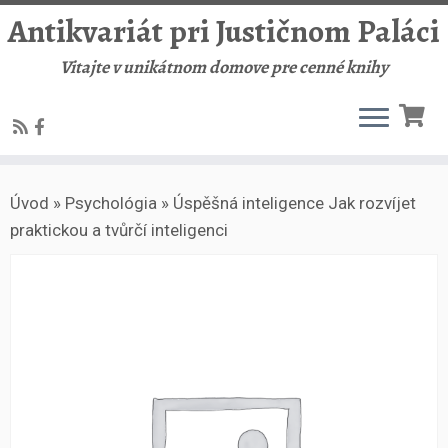
Antikvariát pri Justičnom Paláci
Vitajte v unikátnom domove pre cenné knihy
Skip
Úvod
»
Psychológia
»
Úspěšná inteligence Jak rozvíjet
to
praktickou a tvůrčí inteligenci
content