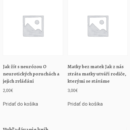
i
c
k
o
u
a
t
v
ů
r
č
Jak žít s neurózou O
Matky bez matek Jak z nás
í
neurotických poruchách a
ztráta matky utváří rodiče,
i
jejich zvládání
kterými se stáváme
n
2,00
€
3,00
€
t
e
Pridať do košíka
Pridať do košíka
l
i
g
e
Vyhľadávanie kníh
n