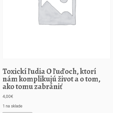
Toxickí ľudia O ľuďoch, ktorí
nám komplikujú život a o tom,
ako tomu zabrániť
4,00
€
1 na sklade