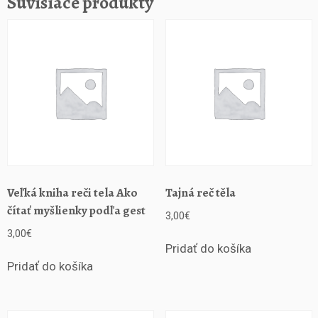
Súvisiace produkty
ľ
u
ď
o
c
h,
k
t
o
r
í
n
Veľká kniha reči tela Ako
Tajná reč těla
á
čítať myšlienky podľa gest
3,00
€
m
3,00
€
k
Pridať do košíka
o
m
Pridať do košíka
p
l
i