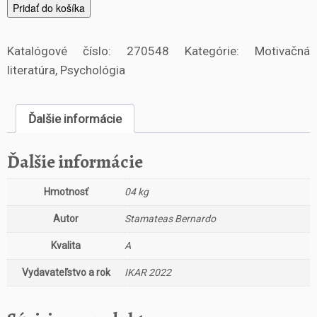
m
Pridať do košíka
n
o
Katalógové číslo:
270548
Kategórie:
Motivačná
ž
s
literatúra
,
Psychológia
t
v
o
Ďalšie informácie
T
o
Ďalšie informácie
x
i
Hmotnosť
04 kg
c
k
Autor
Stamateas Bernardo
í
ľ
Kvalita
A
u
d
Vydavateľstvo a rok
IKAR 2022
i
a
O