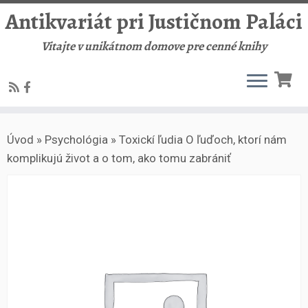
Antikvariát pri Justičnom Paláci
Vitajte v unikátnom domove pre cenné knihy
Skip
Úvod
»
Psychológia
»
Toxickí ľudia O ľuďoch, ktorí nám
to
komplikujú život a o tom, ako tomu zabrániť
content