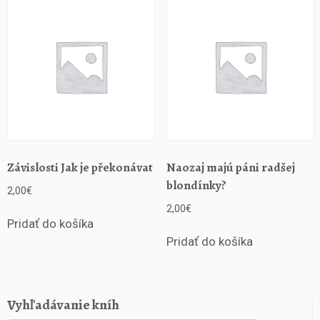
k
u
j
ú
ž
i
v
o
t
a
Závislosti Jak je překonávat
Naozaj majú páni radšej
o
t
blondínky?
2,00
€
o
2,00
€
m,
Pridať do košíka
a
Pridať do košíka
k
o
t
o
Vyhľadávanie kníh
m