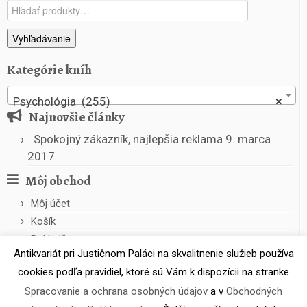
u
Hľadať:
z
a
Vyhľadávanie
b
r
Kategórie kníh
á
n
Psychológia (255)
×
i
Najnovšie články
ť
Spokojný zákazník, najlepšia reklama
9. marca
2017
Môj obchod
Môj účet
Košík
Pokladňa
Antikvariát pri Justičnom Paláci na skvalitnenie služieb používa
cookies podľa pravidiel, ktoré sú Vám k dispozícii na stranke
Spracovanie a ochrana osobných údajov
a v
Obchodných