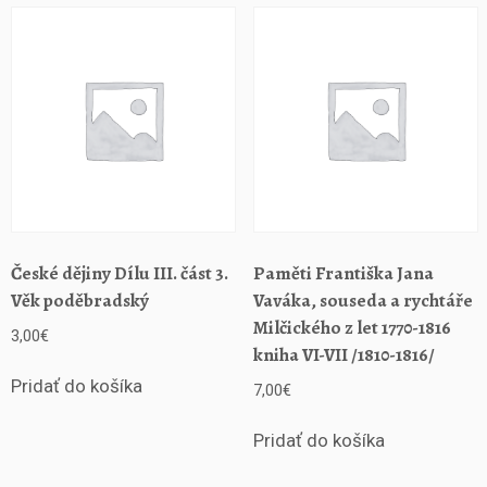
í
k
p
ř
e
d
n
á
š
e
k
z
České dějiny Dílu III. část 3.
Paměti Františka Jana
l
Věk poděbradský
Vaváka, souseda a rychtáře
e
Milčického z let 1770-1816
3,00
€
t
kniha VI-VII /1810-1816/
2
Pridať do košíka
0
7,00
€
0
8
Pridať do košíka
-
2