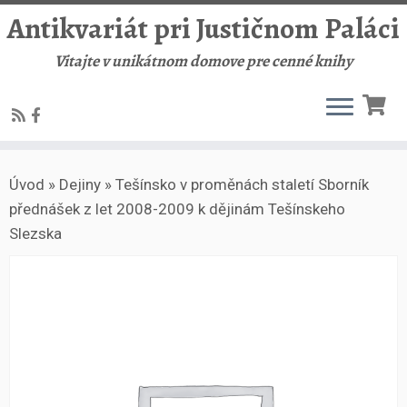
Antikvariát pri Justičnom Paláci
Vitajte v unikátnom domove pre cenné knihy
Skip
Úvod
»
Dejiny
»
Tešínsko v proměnách staletí Sborník
to
přednášek z let 2008-2009 k dějinám Tešínskeho
content
Slezska