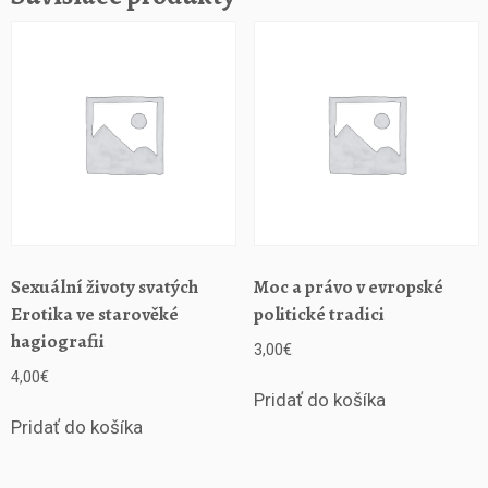
r
o
m
ě
n
á
c
h
s
t
a
l
Sexuální životy svatých
Moc a právo v evropské
e
Erotika ve starověké
politické tradici
t
hagiografii
3,00
€
í
S
4,00
€
b
Pridať do košíka
o
Pridať do košíka
r
n