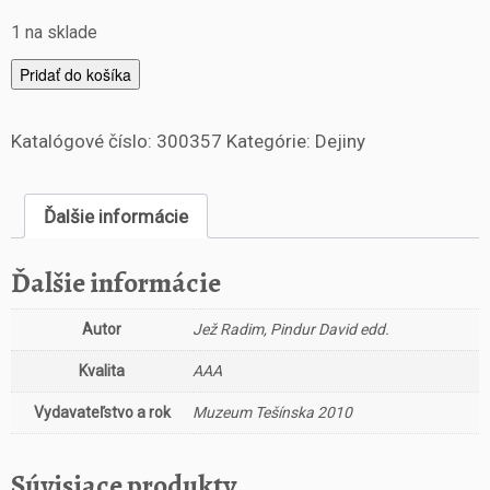
1 na sklade
m
Pridať do košíka
n
o
Katalógové číslo:
300357
Kategórie:
Dejiny
ž
s
t
Ďalšie informácie
v
o
T
Ďalšie informácie
e
š
Autor
Jež Radim, Pindur David edd.
í
n
Kvalita
AAA
s
k
Vydavateľstvo a rok
Muzeum Tešínska 2010
o
v
Súvisiace produkty
p