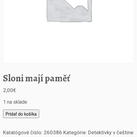
Sloni mají paměť
2,00
€
1 na sklade
m
Pridať do košíka
n
o
Katalógové číslo:
260386
Kategórie:
Detektívky v češtine
ž