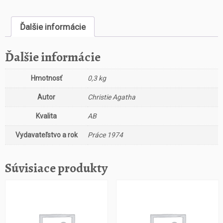
s
t
Ďalšie informácie
v
o
S
Ďalšie informácie
l
o
Hmotnosť
0,3 kg
n
i
Autor
Christie Agatha
m
a
Kvalita
AB
j
Vydavateľstvo a rok
Práce 1974
í
p
a
Súvisiace produkty
m
ě
ť