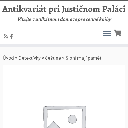
Antikvariát pri Justičnom Paláci
Vitajte v unikátnom domove pre cenné knihy
Skip
Úvod
»
Detektívky v češtine
»
Sloni mají paměť
to
content