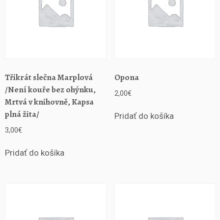
Třikrát slečna Marplová
Opona
/Není kouře bez ohýnku,
2,00
€
Mrtvá v knihovně, Kapsa
plná žita/
Pridať do košíka
3,00
€
Pridať do košíka