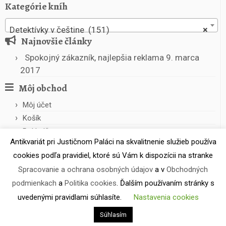
Kategórie kníh
Detektívky v češtine (151)
×
Najnovšie články
Spokojný zákazník, najlepšia reklama
9. marca
2017
Môj obchod
Môj účet
Košík
Pokladňa
Antikvariát pri Justičnom Paláci na skvalitnenie služieb používa
cookies podľa pravidiel, ktoré sú Vám k dispozícii na stranke
Spracovanie a ochrana osobných údajov
a v
Obchodných
podmienkach
a
Politika cookies
. Ďalším používaním stránky s
uvedenými pravidlami súhlasíte.
Nastavenia cookies
·
© 2026
Antikvariát pri Justičnom Paláci
·
Powered by
·
Súhlasím
Designed with the
Customizr theme
·