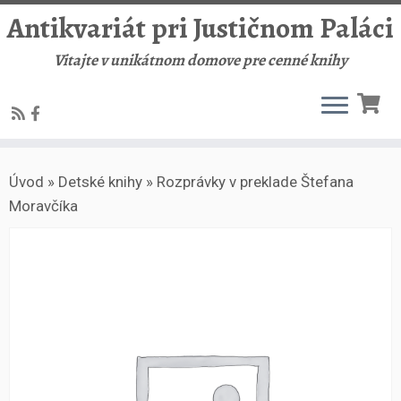
Antikvariát pri Justičnom Paláci
Vitajte v unikátnom domove pre cenné knihy
Skip
Úvod
»
Detské knihy
»
Rozprávky v preklade Štefana
to
Moravčíka
content