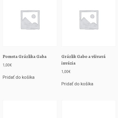
l
a
d
e
Š
t
e
f
a
n
Pomsta Grázlika Gaba
Grázlik Gabo a všivavá
a
invázia
1,00
€
M
1,00
€
o
Pridať do košíka
r
Pridať do košíka
a
v
č
í
k
a