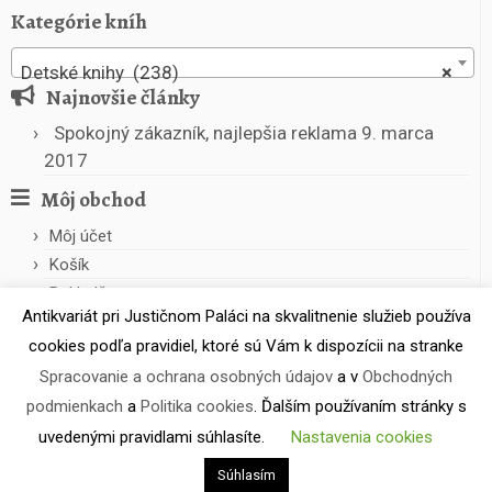
Kategórie kníh
Detské knihy (238)
×
Najnovšie články
Spokojný zákazník, najlepšia reklama
9. marca
2017
Môj obchod
Môj účet
Košík
Pokladňa
Antikvariát pri Justičnom Paláci na skvalitnenie služieb používa
cookies podľa pravidiel, ktoré sú Vám k dispozícii na stranke
Spracovanie a ochrana osobných údajov
a v
Obchodných
podmienkach
a
Politika cookies
. Ďalším používaním stránky s
uvedenými pravidlami súhlasíte.
Nastavenia cookies
·
© 2026
Antikvariát pri Justičnom Paláci
·
Powered by
·
Súhlasím
Designed with the
Customizr theme
·