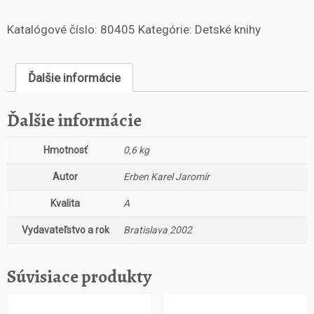
o
Katalógové číslo:
80405
Kategórie:
Detské knihy
ž
s
t
Ďalšie informácie
v
o
R
Ďalšie informácie
o
z
Hmotnosť
0,6 kg
p
r
Autor
Erben Karel Jaromír
á
v
Kvalita
A
k
Vydavateľstvo a rok
Bratislava 2002
y
v
p
Súvisiace produkty
r
e
k