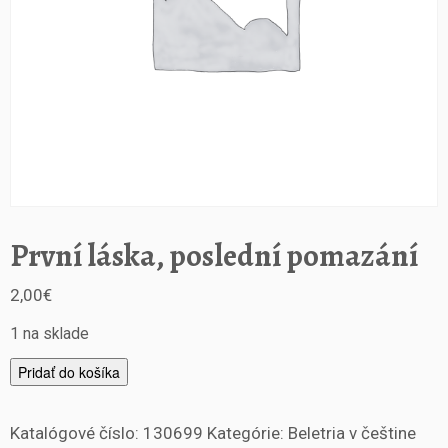
První láska, poslední pomazání
2,00
€
1 na sklade
m
Pridať do košíka
n
o
Katalógové číslo:
130699
Kategórie:
Beletria v češtine
ž