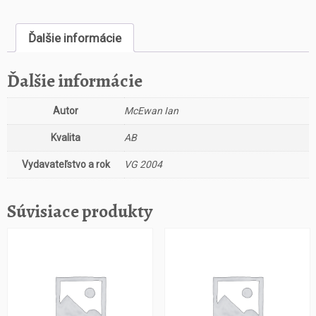
s
t
Ďalšie informácie
v
o
P
Ďalšie informácie
r
v
Autor
McEwan Ian
n
í
Kvalita
AB
l
á
Vydavateľstvo a rok
VG 2004
s
k
Súvisiace produkty
a,
p
o
s
l
e
d