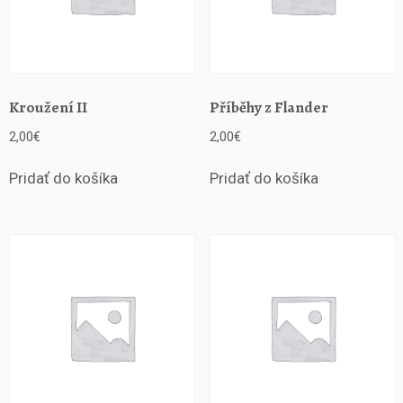
n
í
p
o
m
a
Kroužení II
Příběhy z Flander
z
2,00
€
2,00
€
á
n
Pridať do košíka
Pridať do košíka
í