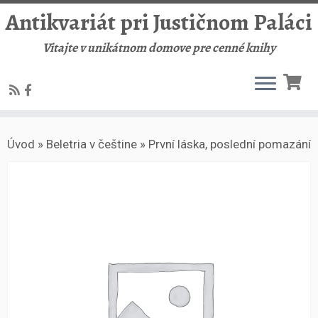
Antikvariát pri Justičnom Paláci
Vitajte v unikátnom domove pre cenné knihy
Skip
Úvod
»
Beletria v češtine
»
První láska, poslední pomazání
to
content