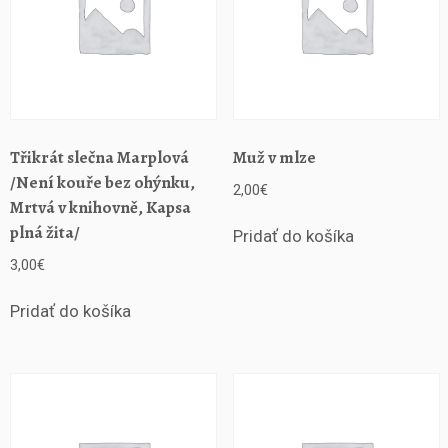
Třikrát slečna Marplová
Muž v mlze
/Není kouře bez ohýnku,
2,00
€
Mrtvá v knihovně, Kapsa
plná žita/
Pridať do košíka
3,00
€
Pridať do košíka