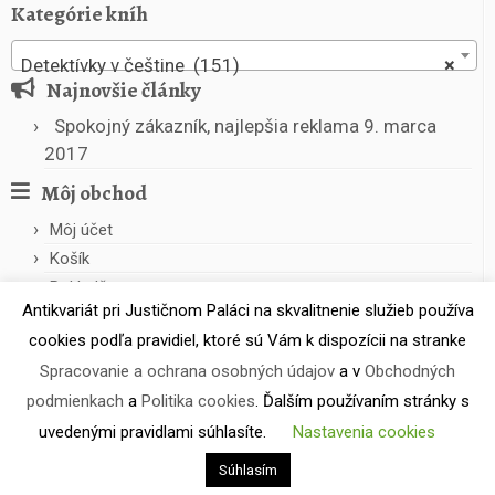
Kategórie kníh
Detektívky v češtine (151)
×
Najnovšie články
Spokojný zákazník, najlepšia reklama
9. marca
2017
Môj obchod
Môj účet
Košík
Pokladňa
Antikvariát pri Justičnom Paláci na skvalitnenie služieb používa
cookies podľa pravidiel, ktoré sú Vám k dispozícii na stranke
Spracovanie a ochrana osobných údajov
a v
Obchodných
podmienkach
a
Politika cookies
. Ďalším používaním stránky s
uvedenými pravidlami súhlasíte.
Nastavenia cookies
·
© 2026
Antikvariát pri Justičnom Paláci
·
Powered by
·
Súhlasím
Designed with the
Customizr theme
·