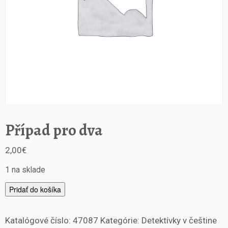
Případ pro dva
2,00
€
1 na sklade
m
Pridať do košíka
n
o
Katalógové číslo:
47087
Kategórie:
Detektívky v češtine
ž