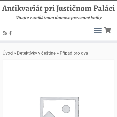
Antikvariát pri Justičnom Paláci
Vitajte v unikátnom domove pre cenné knihy
Skip
Úvod
»
Detektívky v češtine
»
Případ pro dva
to
content