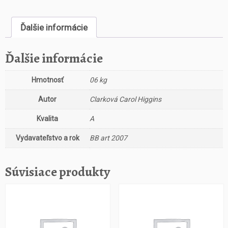
s
t
Ďalšie informácie
v
o
P
Ďalšie informácie
ř
í
Hmotnosť
06 kg
p
a
Autor
Clarková Carol Higgins
d
p
Kvalita
A
r
Vydavateľstvo a rok
BB art 2007
o
d
v
Súvisiace produkty
a