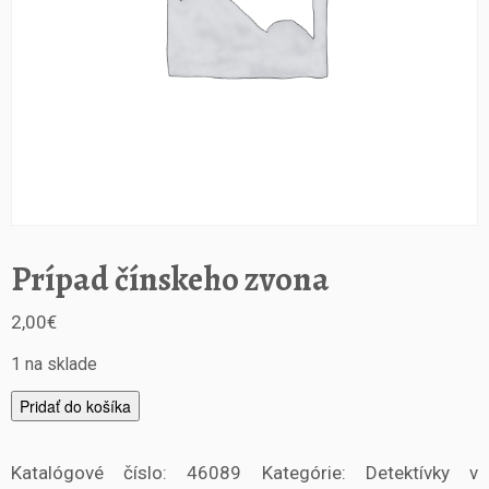
Prípad čínskeho zvona
2,00
€
1 na sklade
m
Pridať do košíka
n
o
Katalógové číslo:
46089
Kategórie:
Detektívky v
ž