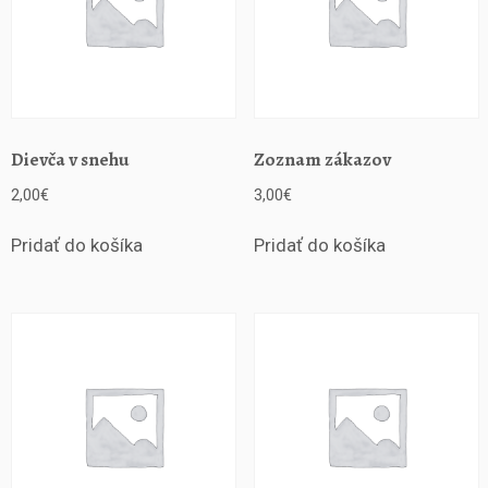
o
n
a
Dievča v snehu
Zoznam zákazov
2,00
€
3,00
€
Pridať do košíka
Pridať do košíka