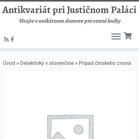
Antikvariát pri Justičnom Paláci
Vitajte v unikátnom domove pre cenné knihy
Skip
Úvod
»
Detektívky v slovenčine
»
Prípad čínskeho zvona
to
content