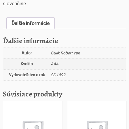
s
slovenčine
t
v
o
Ďalšie informácie
P
r
Ďalšie informácie
í
p
Autor
Gulik Robert van
a
d
Kvalita
AAA
č
í
Vydavateľstvo a rok
SS 1992
n
s
k
Súvisiace produkty
e
h
o
z
v