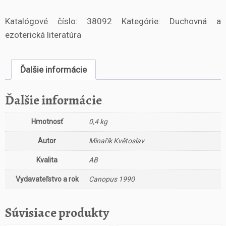
o
Katalógové číslo:
38092
Kategórie:
Duchovná a
ž
s
ezoterická literatúra
t
v
o
Ďalšie informácie
P
ř
Ďalšie informácie
í
m
Hmotnosť
0,4 kg
á
S
Autor
Minařík Květoslav
t
e
Kvalita
AB
z
k
Vydavateľstvo a rok
Canopus 1990
a
M
Súvisiace produkty
y
s