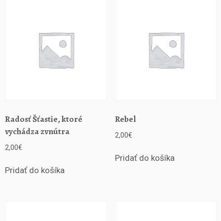
t
i
c
k
á
p
r
a
x
e
k
Radosť Šťastie, ktoré
Rebel
p
vychádza zvnútra
2,00
€
o
2,00
€
z
Pridať do košíka
n
á
Pridať do košíka
n
í
s
k