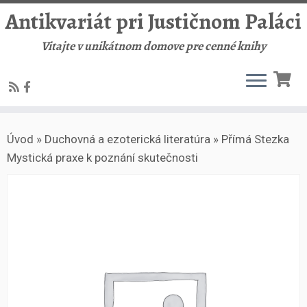
Antikvariát pri Justičnom Paláci
Vitajte v unikátnom domove pre cenné knihy
Skip
Úvod
»
Duchovná a ezoterická literatúra
»
Přímá Stezka
to
Mystická praxe k poznání skutečnosti
content