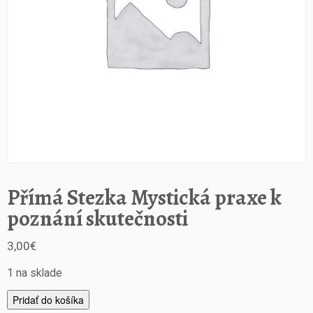
Přímá Stezka Mystická praxe k
poznání skutečnosti
3,00
€
1 na sklade
m
Pridať do košíka
n