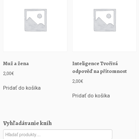
u
t
e
č
n
o
s
t
i
Muž a žena
Inteligence Tvořivá
odpověď na přítomnost
2,00
€
2,00
€
Pridať do košíka
Pridať do košíka
Vyhľadávanie kníh
Hľadať: