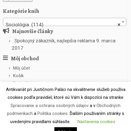
Kategórie kníh
Sociológia (114)
×
Najnovšie články
Spokojný zákazník, najlepšia reklama
9. marca
2017
Môj obchod
Môj účet
Košík
Pokladňa
Antikvariát pri Justičnom Paláci na skvalitnenie služieb používa
cookies podľa pravidiel, ktoré sú Vám k dispozícii na stranke
Spracovanie a ochrana osobných údajov
a v
Obchodných
podmienkach
a
Politika cookies
. Ďalším používaním stránky s
uvedenými pravidlami súhlasíte.
Nastavenia cookies
·
© 2026
Antikvariát pri Justičnom Paláci
·
Powered by
·