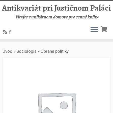
Antikvariát pri Justičnom Paláci
Vitajte v unikátnom domove pre cenné knihy
Skip
Úvod
»
Sociológia
»
Obrana politiky
to
content