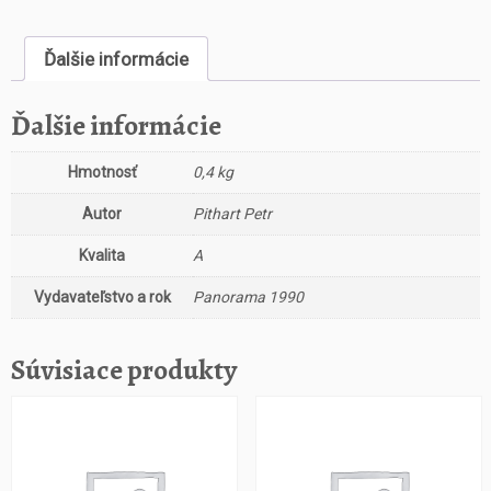
s
t
Ďalšie informácie
v
o
O
Ďalšie informácie
b
r
Hmotnosť
0,4 kg
a
n
Autor
Pithart Petr
a
p
Kvalita
A
o
Vydavateľstvo a rok
Panorama 1990
l
i
t
Súvisiace produkty
i
k
y