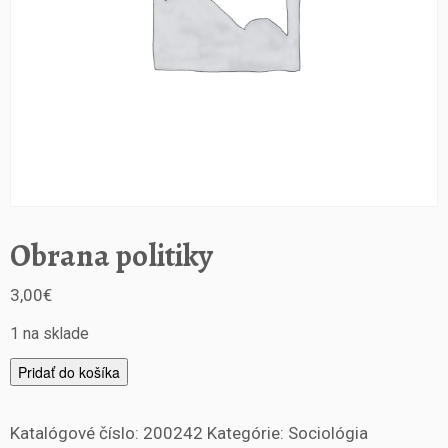
Obrana politiky
3,00
€
1 na sklade
m
Pridať do košíka
n
o
Katalógové číslo:
200242
Kategórie:
Sociológia
ž