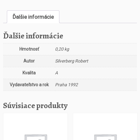
s
t
Ďalšie informácie
v
o
M
Ďalšie informácie
u
ž
Hmotnosť
0,20 kg
v
l
Autor
Silverberg Robert
a
b
Kvalita
A
y
Vydavateľstvo a rok
Praha 1992
r
i
n
Súvisiace produkty
t
u