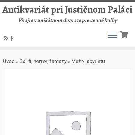
Antikvariát pri Justičnom Paláci
Vitajte v unikátnom domove pre cenné knihy
Skip
Úvod
»
Sci-fi, horror, fantazy
»
Muž v labyrintu
to
content