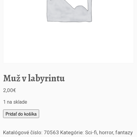
Muž v labyrintu
2,00
€
1 na sklade
m
Pridať do košíka
n
o
Katalógové číslo:
70563
Kategórie:
Sci-fi, horror, fantazy
ž