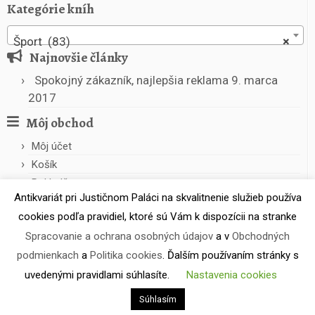
Kategórie kníh
Šport (83)
×
Najnovšie články
Spokojný zákazník, najlepšia reklama
9. marca
2017
Môj obchod
Môj účet
Košík
Pokladňa
Antikvariát pri Justičnom Paláci na skvalitnenie služieb používa
cookies podľa pravidiel, ktoré sú Vám k dispozícii na stranke
Spracovanie a ochrana osobných údajov
a v
Obchodných
podmienkach
a
Politika cookies
. Ďalším používaním stránky s
uvedenými pravidlami súhlasíte.
Nastavenia cookies
·
© 2026
Antikvariát pri Justičnom Paláci
·
Powered by
·
Súhlasím
Designed with the
Customizr theme
·