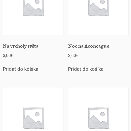
i
Na vrcholy světa
Noc na Aconcague
3,00
€
3,00
€
Pridať do košíka
Pridať do košíka