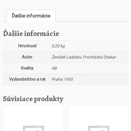
s
t
Ďalšie informácie
v
o
M
Ďalšie informácie
e
z
Hmotnosť
0,20 kg
i
d
Autor
Ženíšek Ladislav, Procházka Otakar
v
ě
Kvalita
AB
m
Vydavateľstvo a rok
Praha 1950
a
b
r
Súvisiace produkty
a
n
k
a
m