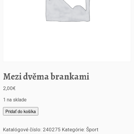
Mezi dvěma brankami
2,00
€
1 na sklade
m
Pridať do košíka
n
o
Katalógové číslo:
240275
Kategórie:
Šport
ž