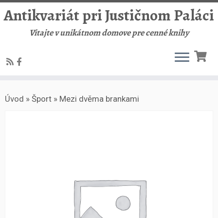
Antikvariát pri Justičnom Paláci
Vitajte v unikátnom domove pre cenné knihy
Skip
Úvod
»
Šport
»
Mezi dvěma brankami
to
content