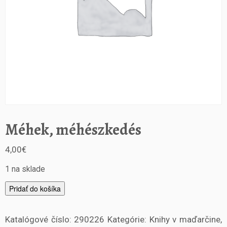
Méhek, méhészkedés
4,00
€
1 na sklade
m
Pridať do košíka
n
o
Katalógové číslo:
290226
Kategórie:
Knihy v maďarčine
,
ž