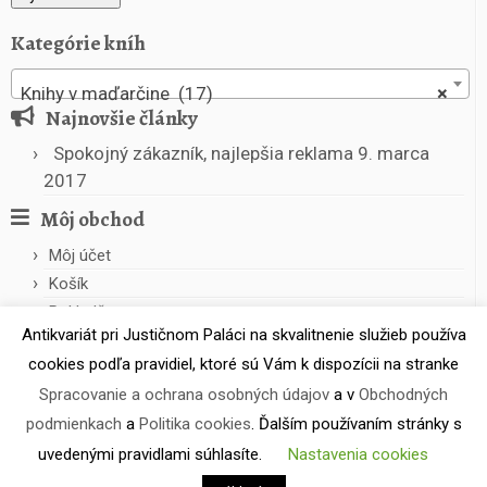
Kategórie kníh
Knihy v maďarčine (17)
×
Najnovšie články
Spokojný zákazník, najlepšia reklama
9. marca
2017
Môj obchod
Môj účet
Košík
Pokladňa
Antikvariát pri Justičnom Paláci na skvalitnenie služieb používa
cookies podľa pravidiel, ktoré sú Vám k dispozícii na stranke
Spracovanie a ochrana osobných údajov
a v
Obchodných
podmienkach
a
Politika cookies
. Ďalším používaním stránky s
uvedenými pravidlami súhlasíte.
Nastavenia cookies
·
© 2026
Antikvariát pri Justičnom Paláci
·
Powered by
·