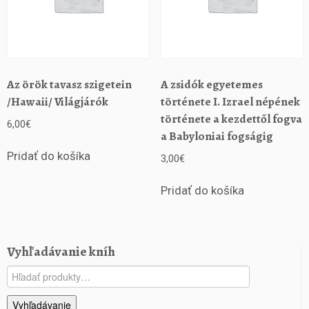
Az örök tavasz szigetein
A zsidók egyetemes
/Hawaii/ Világjárók
története I. Izrael népének
története a kezdettől fogva
6,00
€
a Babyloniai fogságig
Pridať do košíka
3,00
€
Pridať do košíka
Vyhľadávanie kníh
Hľadať:
Vyhľadávanie