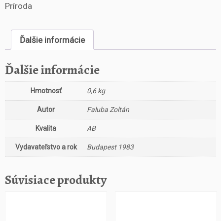
s
Príroda
t
v
o
Ďalšie informácie
M
é
Ďalšie informácie
h
e
Hmotnosť
0,6 kg
k,
m
Autor
Faluba Zoltán
é
h
Kvalita
AB
é
s
Vydavateľstvo a rok
Budapest 1983
z
k
Súvisiace produkty
e
d
é
s