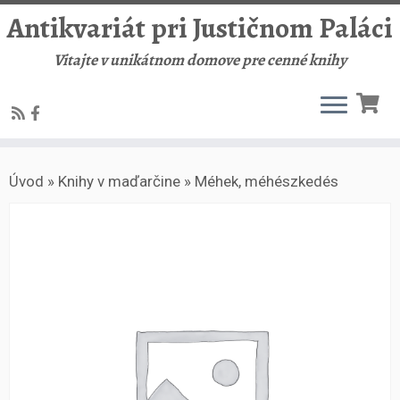
Antikvariát pri Justičnom Paláci
Vitajte v unikátnom domove pre cenné knihy
Skip
Úvod
»
Knihy v maďarčine
»
Méhek, méhészkedés
to
content