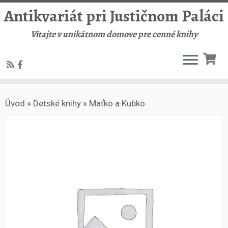
Antikvariát pri Justičnom Paláci
Vitajte v unikátnom domove pre cenné knihy
Skip
Úvod
»
Detské knihy
»
Maťko a Kubko
to
content