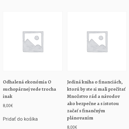
p
r
o
m
a
n
a
ž
e
r
y
i
b
Odhalená ekonómia O
Jediná kniha o financiách,
ě
suchopárnej vede trocha
ktorú by ste si mali prečítať
ž
inak
Množstvo rád a návodov
n
ako bezpečne a s istotou
ý
8,00
€
začať s finančným
ž
plánovaním
i
Pridať do košíka
v
8,00
€