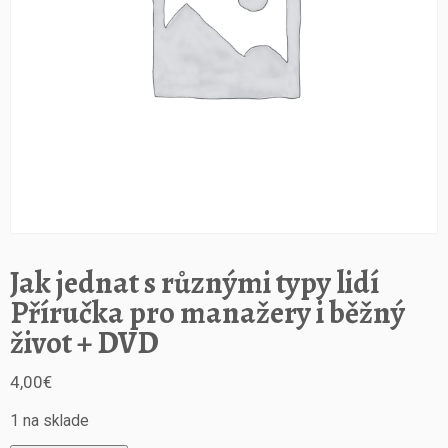
Jak jednat s různými typy lidí
Příručka pro manažery i běžný
život + DVD
4,00
€
1 na sklade