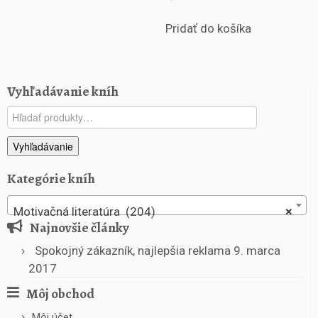
o
t
Pridať do košíka
+
D
V
D
Vyhľadávanie kníh
Hľadať:
Vyhľadávanie
Kategórie kníh
Motivačná literatúra (204)
×
Najnovšie články
Spokojný zákazník, najlepšia reklama
9. marca
2017
Môj obchod
Môj účet