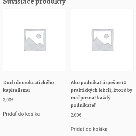
Súvisiace produkty
n
ý
m
i
t
y
p
y
l
i
d
í
Duch demokratického
Ako podnikať úspešne 10
P
kapitalismu
praktických lekcií, ktoré by
ř
mal poznať každý
3,00
€
í
podnikateľ
r
u
Pridať do košíka
2,00
€
č
k
Pridať do košíka
a