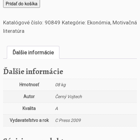
m
Pridať do košíka
n
o
Katalógové číslo:
90849
Kategórie:
Ekonómia
,
Motivačná
ž
s
literatúra
t
v
o
Ďalšie informácie
J
a
Ďalšie informácie
k
j
Hmotnosť
08 kg
e
d
Autor
Černý Vojtech
n
a
Kvalita
A
t
s
Vydavateľstvo a rok
C Press 2009
r
ů
z