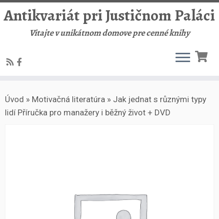
Antikvariát pri Justičnom Paláci
Vitajte v unikátnom domove pre cenné knihy
Skip
Úvod
»
Motivačná literatúra
»
Jak jednat s různými typy
to
lidí Příručka pro manažery i běžný život + DVD
content