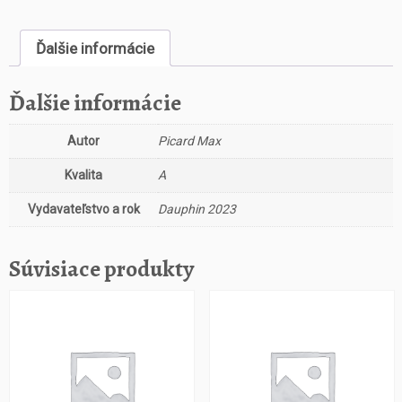
s
t
Ďalšie informácie
v
o
H
Ďalšie informácie
i
t
Autor
Picard Max
l
e
Kvalita
A
r
v
Vydavateľstvo a rok
Dauphin 2023
n
á
Súvisiace produkty
s