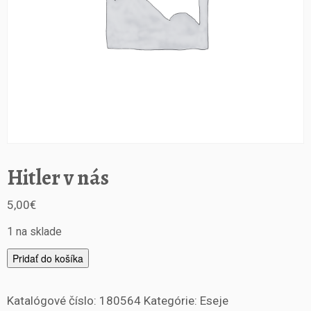
Hitler v nás
5,00
€
1 na sklade
m
Pridať do košíka
n
o
Katalógové číslo:
180564
Kategórie:
Eseje
ž