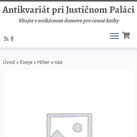
Antikvariát pri Justičnom Paláci
Vitajte v unikátnom domove pre cenné knihy
Skip
Úvod
»
Eseje
»
Hitler v nás
to
content