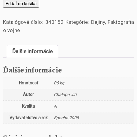
m
Pridať do košíka
n
o
Katalógové číslo:
340152
Kategórie:
Dejiny
,
Faktografia
ž
s
o vojne
t
v
o
Ďalšie informácie
D
o
Ďalšie informácie
n
C
Hmotnosť
06 kg
a
r
Autor
Chalupa Jiří
l
o
Kvalita
A
s
a
Vydavateľstvo a rok
Epocha 2008
t
i
d