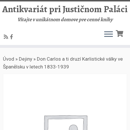
Antikvariát pri Justičnom Paláci
Vitajte v unikátnom domove pre cenné knihy
Skip
Úvod
»
Dejiny
»
Don Carlos a ti druzí Karlistické války ve
to
Španělsku v letech 1833-1939
content