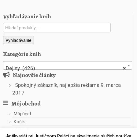
3
3
Vyhľadávanie kníh
-
1
Hľadať:
9
3
Vyhľadávanie
9
Kategórie kníh
Dejiny (426)
×
Najnovšie články
Spokojný zákazník, najlepšia reklama
9. marca
2017
Môj obchod
Môj účet
Košík
Pokladňa
Antikvariát pri Justičnom Paláci na skvalitnenie služieb používa