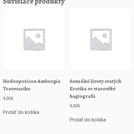
Súvisiace produkty
r
u
z
í
K
a
r
l
i
s
t
i
Hodoeporicon Ambrogia
Sexuální životy svatých
c
Travesariho
Erotika ve starověké
k
hagiografii
4,00
€
é
v
4,00
€
á
Pridať do košíka
l
Pridať do košíka
k
y