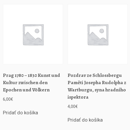
v
e
Š
p
a
n
ě
l
s
k
u
v
Prag 1780 – 1830 Kunst und
Pozdrav ze Schlossbergu
l
Kultur zwischen den
Paměti Josepha Rudolpha z
e
Epochen und Völkern
Wartburgu, syna hradního
t
ispektora
6,00
€
e
c
4,00
€
Pridať do košíka
h
1
Pridať do košíka
8