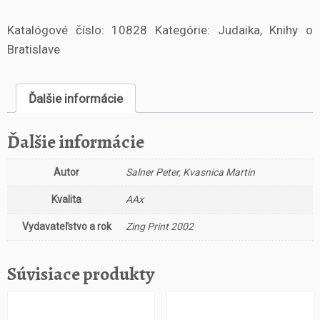
o
Katalógové číslo:
10828
Kategórie:
Judaika
,
Knihy o
ž
s
Bratislave
t
v
o
Ďalšie informácie
C
h
Ďalšie informácie
a
t
Autor
Salner Peter, Kvasnica Martin
a
m
Kvalita
AAx
S
o
Vydavateľstvo a rok
Zing Print 2002
f
e
r
Súvisiace produkty
M
e
m