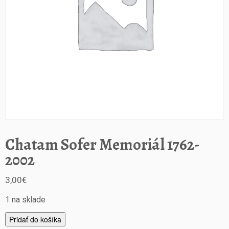
Chatam Sofer Memoriál 1762-
2002
3,00
€
1 na sklade
m
Pridať do košíka
n