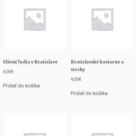
o
r
i
á
l
1
7
6
2
Slávni ľudia v Bratislave
Bratislavské kaviarne a
-
viechy
2
4,00
€
0
4,00
€
0
Pridať do košíka
2
Pridať do košíka