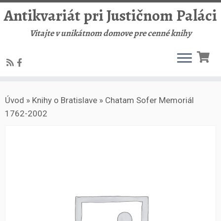
Antikvariát pri Justičnom Paláci
Vitajte v unikátnom domove pre cenné knihy
Skip
Úvod
»
Knihy o Bratislave
»
Chatam Sofer Memoriál
to
1762-2002
content