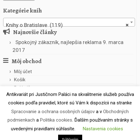
Kategórie kníh
Knihy o Bratislave (119)
×
Najnovšie články
Spokojný zákazník, najlepšia reklama
9. marca
2017
Môj obchod
Môj účet
Košík
Pokladňa
Antikvariát pri Justičnom Paláci na skvalitnenie služieb používa
cookies podľa pravidiel, ktoré sú Vám k dispozícii na stranke
Spracovanie a ochrana osobných údajov
a v
Obchodných
podmienkach
a
Politika cookies
. Ďalším používaním stránky s
uvedenými pravidlami súhlasíte.
Nastavenia cookies
·
© 2026
Antikvariát pri Justičnom Paláci
·
Powered by
·
Súhlasím