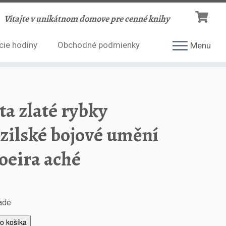
Vitajte v unikátnom domove pre cenné knihy
cie hodiny
Obchodné podmienky
Menu
ta zlaté rybky
zilské bojové umění
oeira aché
lade
do košíka