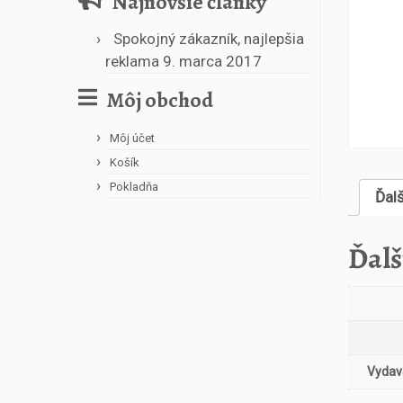
Najnovšie články
Spokojný zákazník, najlepšia
reklama
9. marca 2017
Môj obchod
Môj účet
Košík
Pokladňa
Ďal
Ďalš
Vydava