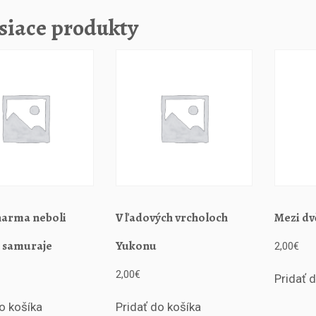
k
y
siace produkty
B
r
a
z
i
l
s
k
é
b
o
j
arma neboli
V ľadových vrcholoch
Mezi d
o
v
 samuraje
Yukonu
2,00
€
é
u
2,00
€
Pridať 
m
ě
o košíka
Pridať do košíka
n