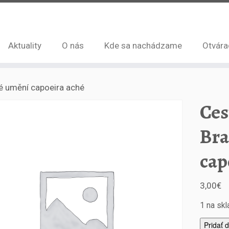
Aktuality
O nás
Kde sa nachádzame
Otvára
vé umění capoeira aché
Ces
Bra
cap
3,00
€
1 na sk
m
Pridať 