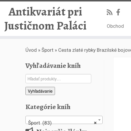
Antikvariát pri
Justičnom Paláci
Obchod
Skip
Úvod
»
Šport
»
Cesta zlaté rybky Brazilské bojo
to
content
Vyhľadávanie kníh
Hľadať:
Vyhľadávanie
Kategórie kníh
Šport (83)
×