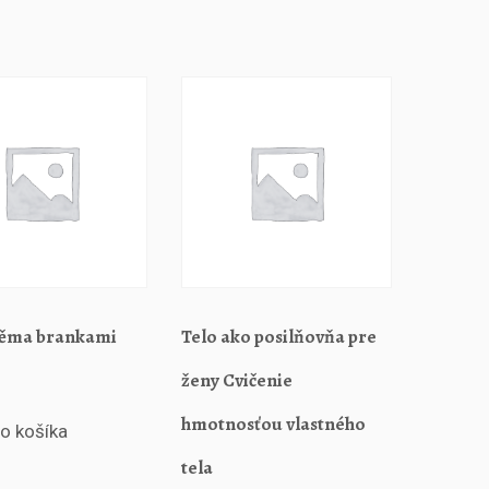
věma brankami
Telo ako posilňovňa pre
ženy Cvičenie
hmotnosťou vlastného
do košíka
tela