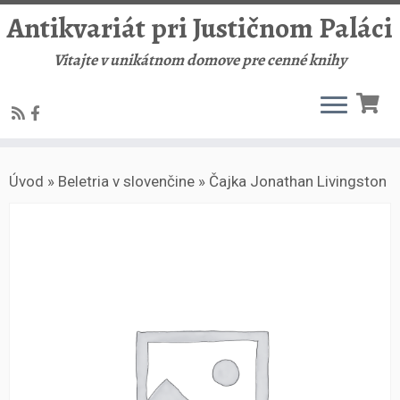
Antikvariát pri Justičnom Paláci
Vitajte v unikátnom domove pre cenné knihy
Skip
Úvod
»
Beletria v slovenčine
»
Čajka Jonathan Livingston
to
content