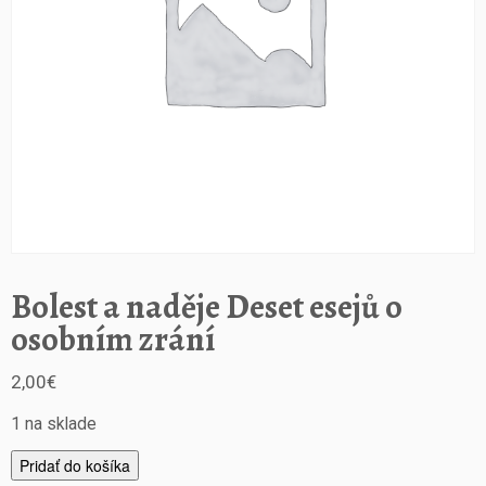
Bolest a naděje Deset esejů o
osobním zrání
2,00
€
1 na sklade
m
Pridať do košíka
n