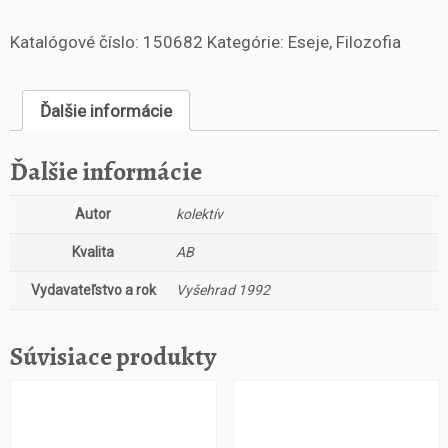
o
Katalógové číslo:
150682
Kategórie:
Eseje
,
Filozofia
ž
s
t
Ďalšie informácie
v
o
B
Ďalšie informácie
o
l
Autor
kolektív
e
s
Kvalita
AB
t
a
Vydavateľstvo a rok
Vyšehrad 1992
n
a
Súvisiace produkty
d
ě
j
e
D