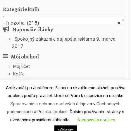
Kategórie kníh
Filozofia (218)
×
Najnovšie články
Spokojný zákazník, najlepšia reklama
9. marca
2017
Môj obchod
Môj účet
Košík
Pokladňa
Antikvariát pri Justičnom Paláci na skvalitnenie služieb používa
cookies podľa pravidiel, ktoré sú Vám k dispozícii na stranke
Spracovanie a ochrana osobných údajov
a v
Obchodných
podmienkach
a
Politika cookies
. Ďalším používaním stránky s
uvedenými pravidlami súhlasíte.
Nastavenia cookies
·
© 2026
Antikvariát pri Justičnom Paláci
·
Powered by
·
Súhlasím