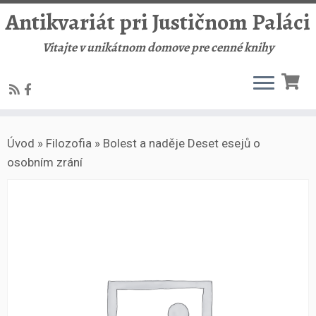
Antikvariát pri Justičnom Paláci
Vitajte v unikátnom domove pre cenné knihy
Skip
Úvod
»
Filozofia
»
Bolest a naděje Deset esejů o
to
osobním zrání
content