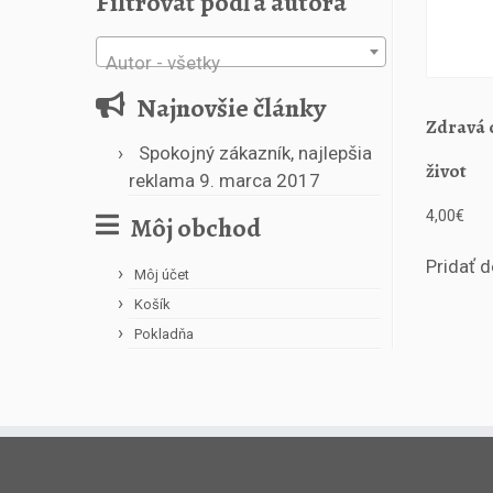
Filtrovať podľa autora
Autor - všetky
Najnovšie články
Zdravá 
Spokojný zákazník, najlepšia
život
reklama
9. marca 2017
4,00
€
Môj obchod
Pridať d
Môj účet
Košík
Pokladňa