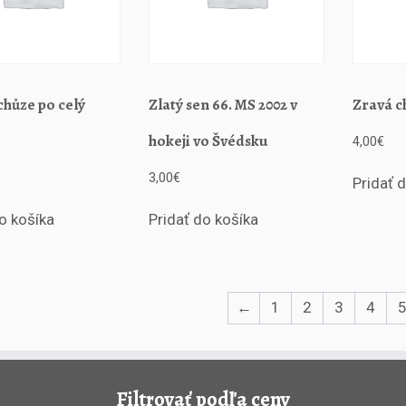
chůze po celý
Zlatý sen 66. MS 2002 v
Zravá ch
hokeji vo Švédsku
4,00
€
3,00
€
Pridať 
o košíka
Pridať do košíka
←
1
2
3
4
Filtrovať podľa ceny