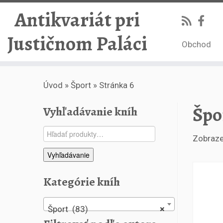
Antikvariát pri
Justičnom Paláci
Obchod
Skip
Úvod
»
Šport
»
Stránka 6
to
content
Špo
Vyhľadávanie kníh
Hľadať:
Zobraze
Vyhľadávanie
Kategórie kníh
Šport (83)
×