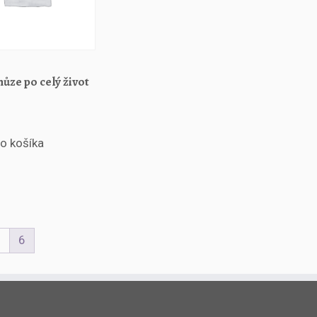
ůze po celý život
do košíka
5
6